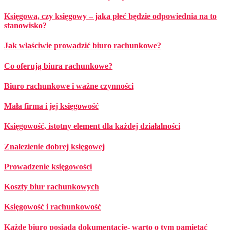
Księgowa, czy księgowy – jaka płeć będzie odpowiednia na to
stanowisko?
Jak właściwie prowadzić biuro rachunkowe?
Co oferują biura rachunkowe?
Biuro rachunkowe i ważne czynności
Mała firma i jej księgowość
Księgowość, istotny element dla każdej działalności
Znalezienie dobrej księgowej
Prowadzenie księgowości
Koszty biur rachunkowych
Księgowość i rachunkowość
Każde biuro posiada dokumentację- warto o tym pamiętać