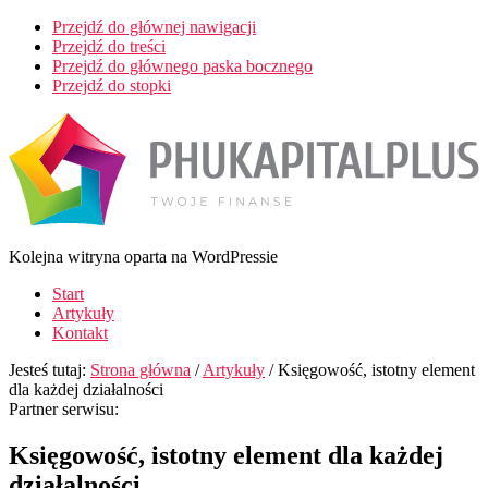
Przejdź do głównej nawigacji
Przejdź do treści
Przejdź do głównego paska bocznego
Przejdź do stopki
P
Kolejna witryna oparta na WordPressie
Start
Artykuły
Kontakt
Jesteś tutaj:
Strona główna
/
Artykuły
/
Księgowość, istotny element
dla każdej działalności
Partner serwisu:
Księgowość, istotny element dla każdej
działalności