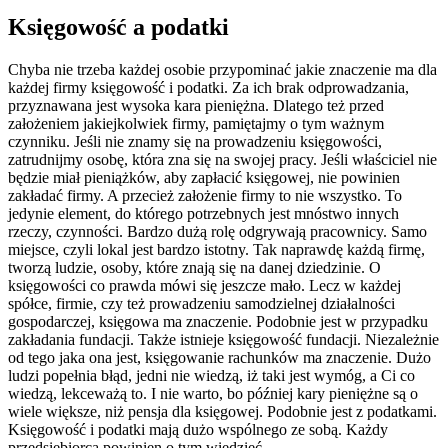
Księgowość a podatki
Chyba nie trzeba każdej osobie przypominać jakie znaczenie ma dla
każdej firmy księgowość i podatki. Za ich brak odprowadzania,
przyznawana jest wysoka kara pieniężna. Dlatego też przed
założeniem jakiejkolwiek firmy, pamiętajmy o tym ważnym
czynniku. Jeśli nie znamy się na prowadzeniu księgowości,
zatrudnijmy osobę, która zna się na swojej pracy. Jeśli właściciel nie
będzie miał pieniążków, aby zapłacić księgowej, nie powinien
zakładać firmy. A przecież założenie firmy to nie wszystko. To
jedynie element, do którego potrzebnych jest mnóstwo innych
rzeczy, czynności. Bardzo dużą rolę odgrywają pracownicy. Samo
miejsce, czyli lokal jest bardzo istotny. Tak naprawdę każdą firmę,
tworzą ludzie, osoby, które znają się na danej dziedzinie. O
księgowości co prawda mówi się jeszcze mało. Lecz w każdej
spółce, firmie, czy też prowadzeniu samodzielnej działalności
gospodarczej, księgowa ma znaczenie. Podobnie jest w przypadku
zakładania fundacji. Także istnieje księgowość fundacji. Niezależnie
od tego jaka ona jest, księgowanie rachunków ma znaczenie. Dużo
ludzi popełnia błąd, jedni nie wiedzą, iż taki jest wymóg, a Ci co
wiedzą, lekceważą to. I nie warto, bo później kary pieniężne są o
wiele większe, niż pensja dla księgowej. Podobnie jest z podatkami.
Księgowość i podatki mają dużo wspólnego ze sobą. Każdy
przedsiębiorca powinien o tym wiedzieć.