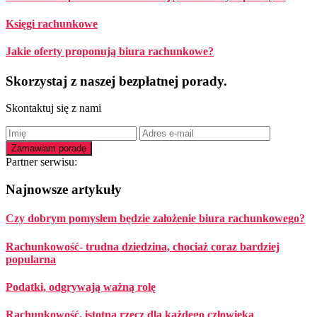
Księgi rachunkowe
Jakie oferty proponują biura rachunkowe?
Skorzystaj z naszej bezpłatnej porady.
Skontaktuj się z nami
Partner serwisu:
Footer
Najnowsze artykuły
Czy dobrym pomysłem będzie założenie biura rachunkowego?
Rachunkowość- trudna dziedzina, chociaż coraz bardziej
popularna
Podatki, odgrywają ważną rolę
Rachunkowość, istotna rzecz dla każdego człowieka