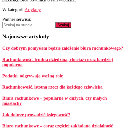
W kategorii:
Artykuły
Pierwszy
Partner serwisu:
Szukaj
Sidebar
na
stronie
Najnowsze artykuły
Czy dobrym pomysłem będzie założenie biura rachunkowego?
Rachunkowość- trudna dziedzina, chociaż coraz bardziej
popularna
Podatki, odgrywają ważną rolę
Rachunkowość, istotna rzecz dla każdego człowieka
Biura rachunkowe – popularne w dużych, czy małych
miastach?
Jak dobrze prowadzić księgowość?
Biuro rachunkowe – coraz częściej zakładana działalność