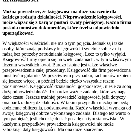
Można powiedzieć, że księgowość ma duże znaczenie dla
każdego rodzaju działalności. Nieprowadzenie księgowości,
może wiązać się z karą w postaci kwoty pieniężnej. Każda firma
posiada mnóstwo dokumentów, które trzeba odpowiednio
uporządkować.
W większości właścicieli nie ma o tym pojęcia. Jednak są i takie
osoby, które znają podstawy księgowości i świetnie sobie z nią
radzą bez potrzeby zatrudniania księgowej. Lecz to tylko wyjątki.
Księgowość firmy opiera się na wielu zadaniach, w tym właściwym
liczeniu wszystkich kwot. Bardzo istotne jest także właściwe
przeprowadzenie całej procedury. Księgowość dla firm prowadzona
musi być regularnie. W przeciwnym przypadku, rachunków uzbiera
się jeszcze więcej, a później będzie ciężko wszystkie razem
podsumować. Księgowość działalności gospodarczej, niesie za sobą
dużą odpowiedzialność. To bardzo ważne zadanie, które wymaga
dużo czasu. Jeszcze trudniej prowadzić księgowość, jeśli dotyczy
ona bardzo dużej działalności. W takim przypadku niezbędne będą
codzienne obliczenia, podsumowania. Każdy właściciel wymaga od
swojej księgowej dobrze wykonanego zadania. Dlatego też warto o
tym pamiętać, jeśli chce się dostać posadę na tym stanowisku. W
każdym z przypadków prowadzenia księgowości nie może
zabraknąć daty księgowości. Ma ona duże znaczenie.